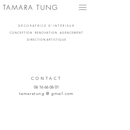
TAMARA TUNG
DÉCORATRICE D'INTÉRIEUR
C O N C E P T I O N . R E N O V A T I O N . A G E N C E M E N T
D I R E C T I O N A R T I S T I Q U E
CONTACT
06 16 66 06 01
tamaratung @ gmail.com