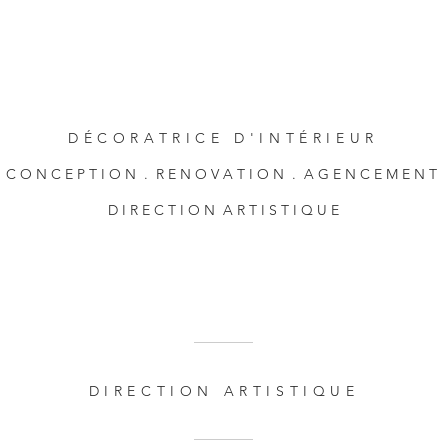
DÉCORATRICE D'INTÉRIEUR
C O N C E P T I O N . R E N O V A T I O N . A G E N C E M E N T
D I R E C T I O N A R T I S T I Q U E
DIRECTION ARTISTIQUE