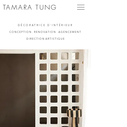
TAMARA TUNG
DÉCORATRICE D'INTÉRIEUR
C O N C E P T I O N . R E N O V A T I O N . A G E N C E M E N T
D I R E C T I O N A R T I S T I Q U E