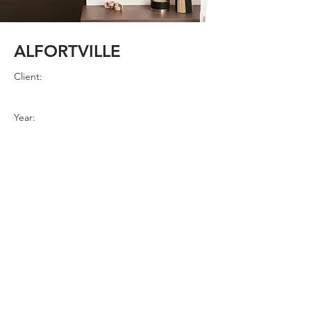
ALFORTVILLE
Client:
Year:
Previous
Next
© tamara tung